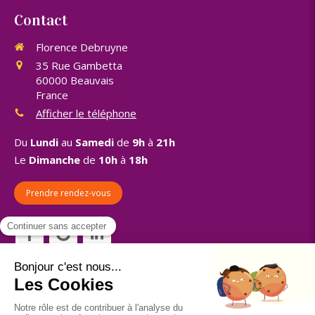
Contact
Florence Debruyne
35 Rue Gambetta
60000
Beauvais
France
Afficher le téléphone
Du
Lundi
au
Samedi
de
9h
à
21h
Le
Dimanche
de
10h
à
18h
Prendre rendez-vous
©2018 Florence Debruyne - Sophrologue Rieux
Plan du site