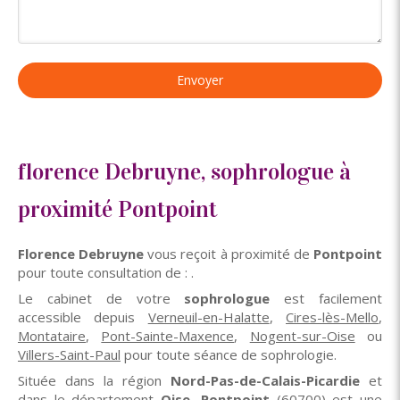
Envoyer
florence Debruyne, sophrologue à
proximité Pontpoint
Florence Debruyne
vous reçoit à proximité de
Pontpoint
pour toute consultation de : .
Le cabinet de votre
sophrologue
est facilement
accessible depuis
Verneuil-en-Halatte
,
Cires-lès-Mello
,
Montataire
,
Pont-Sainte-Maxence
,
Nogent-sur-Oise
ou
Villers-Saint-Paul
pour toute séance de sophrologie.
Située dans la région
Nord-Pas-de-Calais-Picardie
et
dans le département
Oise
,
Pontpoint
(60700) est une