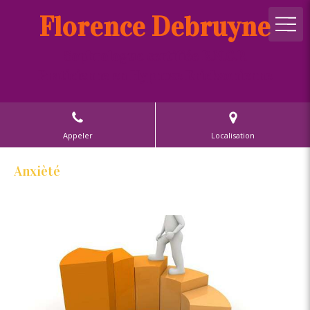
Florence Debruyne
Sophrologue certifiée R.N.C.P.
Praticienne en Hypnose Ericksonienne
Appeler
Localisation
Anxièté