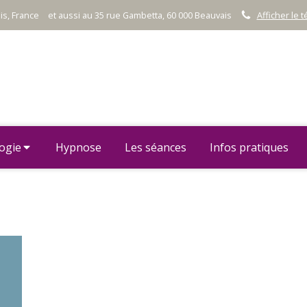
s, France
et aussi au 35 rue Gambetta, 60 000 Beauvais
Afficher le 
ogie
Hypnose
Les séances
Infos pratiques