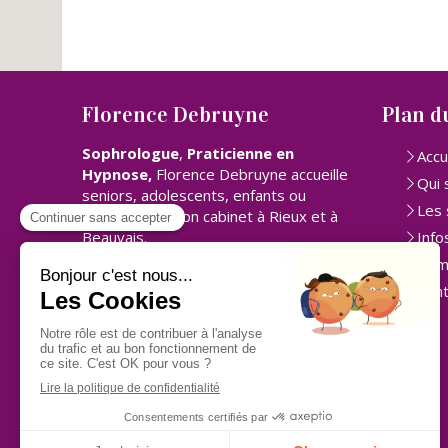
Florence Debruyne
Plan du
Sophrologue
,
Praticienne en
Accu
Hypnose,
Florence Debruyne accueille
Qui 
seniors, adolescents, enfants ou
Les
adultes dans son cabinet à Rieux et à
Beauvais.
Info
Tém
Cont
Code de déontologie