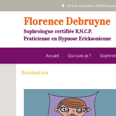
35 Rue Gambetta, 60000 Beauvai
Florence Debruyne
Sophrologue certifiée R.N.C.P.
Praticienne en Hypnose Ericksonienne
Accueil
Qui suis-je ?
Sophrol
Rumination