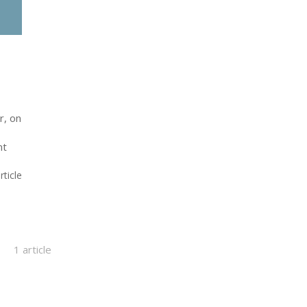
r, on
nt
article
1 article