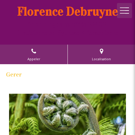
Florence Debruyne
Sophrologue certifiée R.N.C.P.
Praticienne en Hypnose Ericksonienne
Appeler
Localisation
Gerer